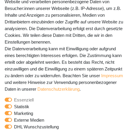
Website und verarbeiten personenbezogene Daten von
Mo-Fr 9-15 Uhr
Besucher:innen unserer Webseite (z.B. IP-Adresse), um z.B.
Inhalte und Anzeigen zu personalisieren, Medien von
shop@banjado.com
Drittanbietern einzubinden oder Zugriffe auf unsere Website zu
analysieren. Die Datenverarbeitung erfolgt erst durch gesetzte
Preisangaben inkl. gesetzl. MwSt. und zzgl. Service- und
Cookies. Wir teilen diese Daten mit Dritten, die wir in den
Versandkosten
Einstellungen benennen.
Die Datenverarbeitung kann mit Einwilligung oder aufgrund
eines berechtigten Interesses erfolgen. Die Zustimmung kann
erteilt oder abgelehnt werden. Es besteht das Recht, nicht
Newsletter Anmeldung - Keine Angebote
einzuwilligen und die Einwilligung zu einem späteren Zeitpunkt
mehr verpassen!
zu ändern oder zu widerrufen. Beachten Sie unser
Impressum
und weitere Hinweise zur Verwendung personenbezogener
Newsletter
E-MAIL **
Daten in unserer
Daten­schutz­erklärung
.
Honig
Essenziell
Hiermit bestätige ich, dass ich die
Daten­schutz­erklärung
Statistik
gelesen habe. Meine Einwilligung kann ich jederzeit
Marketing
widerrufen.**
Externe Medien
DHL Wunschzustellung