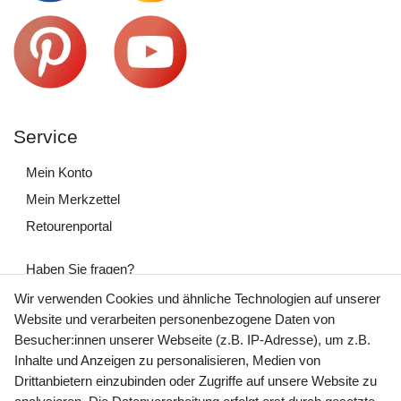
Service
Mein Konto
Mein Merkzettel
Retourenportal
Haben Sie fragen?
+49 (0) 35243 460 400
Wir verwenden Cookies und ähnliche Technologien auf unserer
Website und verarbeiten personenbezogene Daten von
Mo-Fr 9-15 Uhr
Besucher:innen unserer Webseite (z.B. IP-Adresse), um z.B.
Inhalte und Anzeigen zu personalisieren, Medien von
shop@banjado.com
Drittanbietern einzubinden oder Zugriffe auf unsere Website zu