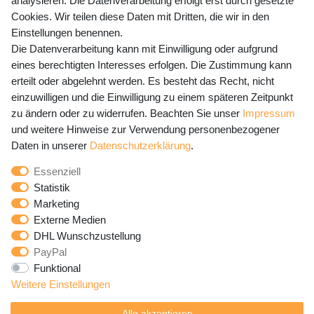
analysieren. Die Datenverarbeitung erfolgt erst durch gesetzte
Preisangaben inkl. gesetzl. MwSt. und zzgl. Service- und
Cookies. Wir teilen diese Daten mit Dritten, die wir in den
Versandkosten
Einstellungen benennen.
Die Datenverarbeitung kann mit Einwilligung oder aufgrund
eines berechtigten Interesses erfolgen. Die Zustimmung kann
erteilt oder abgelehnt werden. Es besteht das Recht, nicht
Newsletter Anmeldung - Keine Angebote
einzuwilligen und die Einwilligung zu einem späteren Zeitpunkt
mehr verpassen!
zu ändern oder zu widerrufen. Beachten Sie unser
Impressum
und weitere Hinweise zur Verwendung personenbezogener
Newsletter
E-MAIL **
Daten in unserer
Daten­schutz­erklärung
.
Honig
Essenziell
Hiermit bestätige ich, dass ich die
Daten­schutz­erklärung
Statistik
gelesen habe. Meine Einwilligung kann ich jederzeit
Marketing
widerrufen.**
Externe Medien
DHL Wunschzustellung
Abonnieren
PayPal
Funktional
** Hierbei handelt es sich um ein Pflichtfeld.
Weitere Einstellungen
Alle akzeptieren