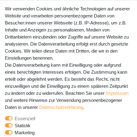
+49 (0) 35243 460 400
Wir verwenden Cookies und ähnliche Technologien auf unserer
Website und verarbeiten personenbezogene Daten von
Mo-Fr 9-15 Uhr
Besucher:innen unserer Webseite (z.B. IP-Adresse), um z.B.
Inhalte und Anzeigen zu personalisieren, Medien von
shop@banjado.com
Drittanbietern einzubinden oder Zugriffe auf unsere Website zu
analysieren. Die Datenverarbeitung erfolgt erst durch gesetzte
Preisangaben inkl. gesetzl. MwSt. und zzgl. Service- und
Cookies. Wir teilen diese Daten mit Dritten, die wir in den
Versandkosten
Einstellungen benennen.
Die Datenverarbeitung kann mit Einwilligung oder aufgrund
eines berechtigten Interesses erfolgen. Die Zustimmung kann
erteilt oder abgelehnt werden. Es besteht das Recht, nicht
Newsletter Anmeldung - Keine Angebote
einzuwilligen und die Einwilligung zu einem späteren Zeitpunkt
mehr verpassen!
zu ändern oder zu widerrufen. Beachten Sie unser
Impressum
und weitere Hinweise zur Verwendung personenbezogener
Newsletter
E-MAIL **
Daten in unserer
Daten­schutz­erklärung
.
Honig
Essenziell
Hiermit bestätige ich, dass ich die
Daten­schutz­erklärung
Statistik
gelesen habe. Meine Einwilligung kann ich jederzeit
Marketing
widerrufen.**