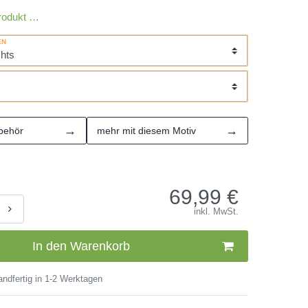
rodukt …
EN
→
→
behör
mehr mit diesem Motiv
69,99
€
inkl. MwSt.
In den Warenkorb
ndfertig in 1-2 Werktagen