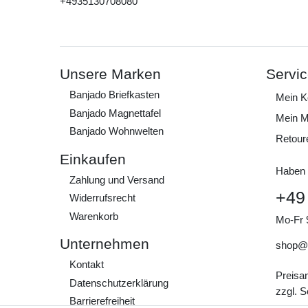
+4935130708080
Unsere Marken
Servi
Banjado Briefkasten
Mein K
Banjado Magnettafel
Mein M
Banjado Wohnwelten
Retour
Einkaufen
Haben 
Zahlung und Versand
+49
Widerrufs­recht
Warenkorb
Mo-Fr 
Unternehmen
shop@
Kontakt
Preisa
Daten­schutz­erklärung
zzgl. 
Barrierefreiheit