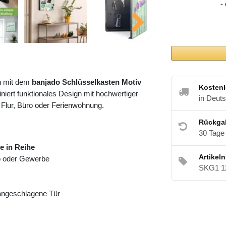
-
h mit dem
banjado Schlüsselkasten Motiv
Kostenl
iert funktionales Design mit hochwertiger
in Deut
 Flur, Büro oder Ferienwohnung.
Rückga
30 Tage
e in Reihe
Artikel
ro oder Gewerbe
SKG1 1
 angeschlagene Tür