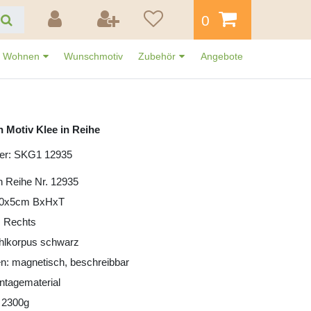
0
Wohnen
Wunschmotiv
Zubehör
Angebote
 Motiv Klee in Reihe
er: SKG1 12935
in Reihe Nr. 12935
30x5cm BxHxT
: Rechts
ahlkorpus schwarz
n: magnetisch, beschreibbar
ntagematerial
 2300g