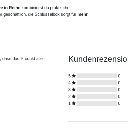
e in Reihe
kombinierst du praktische
 geschäftlich, die Schlüsselbox sorgt für
mehr
Kundenrezensi
t, dass das Produkt alle
5
0
4
0
3
0
2
0
1
0