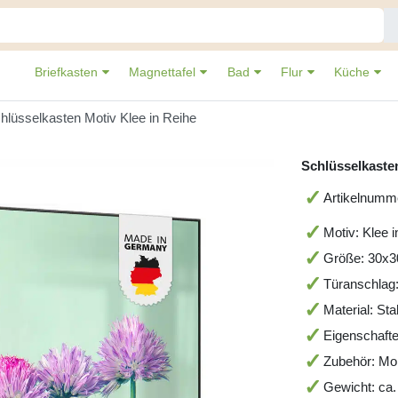
Briefkasten
Magnettafel
Bad
Flur
Küche
hlüsselkasten Motiv Klee in Reihe
Schlüsselkasten
Artikelnumm
Motiv: Klee 
Größe: 30x
Türanschlag
Material: St
Eigenschafte
Zubehör: Mo
Gewicht: ca.