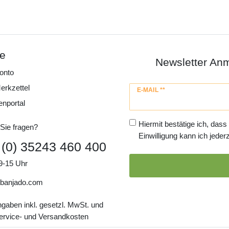
ce
Newsletter An
onto
erkzettel
Newsletter
E-MAIL **
Honig
enportal
Hiermit bestätige ich, dass
Sie fragen?
Einwilligung kann ich jederz
 (0) 35243 460 400
9-15 Uhr
banjado.com
ngaben inkl. gesetzl. MwSt. und
Service- und Versandkosten