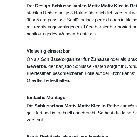
Der
Design-Schlüsselkasten Motiv Motiv Klee in Re
stabilen Reihen mit je 8 Haken übersichtlich verstaut
30 x 5 cm passt die Schlüsselbox perfekt auch in klei
mit rechts angeschlagenem Türscharnier harmoniert mit 
nahtlos in jedes Wohnambiente ein.
Vielseitig einsetzbar
Ob als
Schlüsselorganizer für Zuhause
oder als
prak
Gewerbe
, der banjado Schlüsselkasten sorgt für Ordn
Kreidestiften beschreibbaren Folie auf der Front kannst
Oberfläche festhalten.
Einfache Montage
Die
Schlüsselbox Motiv Motiv Klee in Reihe
zur Wand
geliefert und ist schnell angebracht. So hast du deine Sch
verstaut.
Fazit: Praktisch, elegant und langlebig