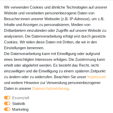
+49 (0) 35243 460 400
Wir verwenden Cookies und ähnliche Technologien auf unserer
Website und verarbeiten personenbezogene Daten von
Mo-Fr 9-15 Uhr
Besucher:innen unserer Webseite (z.B. IP-Adresse), um z.B.
Inhalte und Anzeigen zu personalisieren, Medien von
shop@banjado.com
Drittanbietern einzubinden oder Zugriffe auf unsere Website zu
analysieren. Die Datenverarbeitung erfolgt erst durch gesetzte
Preisangaben inkl. gesetzl. MwSt. und zzgl. Service- und
Cookies. Wir teilen diese Daten mit Dritten, die wir in den
Versandkosten
Einstellungen benennen.
Die Datenverarbeitung kann mit Einwilligung oder aufgrund
eines berechtigten Interesses erfolgen. Die Zustimmung kann
erteilt oder abgelehnt werden. Es besteht das Recht, nicht
Newsletter Anmeldung - Keine Angebote
einzuwilligen und die Einwilligung zu einem späteren Zeitpunkt
mehr verpassen!
zu ändern oder zu widerrufen. Beachten Sie unser
Impressum
und weitere Hinweise zur Verwendung personenbezogener
Newsletter
E-MAIL **
Daten in unserer
Daten­schutz­erklärung
.
Honig
Essenziell
Hiermit bestätige ich, dass ich die
Daten­schutz­erklärung
Statistik
gelesen habe. Meine Einwilligung kann ich jederzeit
Marketing
widerrufen.**