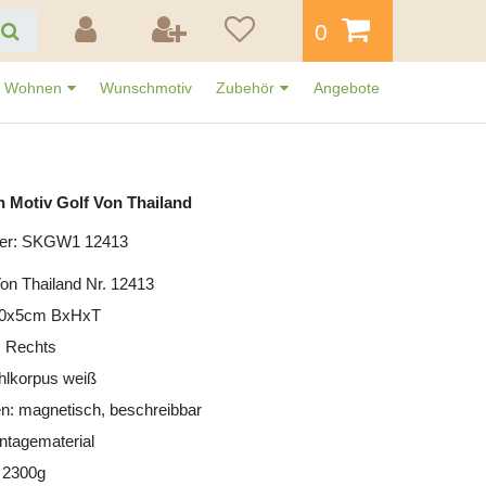
0
Wohnen
Wunschmotiv
Zubehör
Angebote
n Motiv Golf Von Thailand
mer: SKGW1 12413
Von Thailand Nr. 12413
30x5cm BxHxT
: Rechts
ahlkorpus weiß
n: magnetisch, beschreibbar
ntagematerial
 2300g