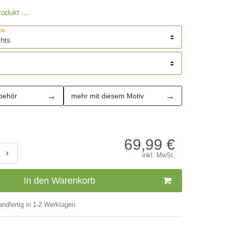
rodukt …
EN
→
→
behör
mehr mit diesem Motiv
69,99
€
inkl. MwSt.
In den Warenkorb
ndfertig in 1-2 Werktagen