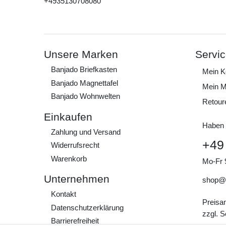
+4935130708080
Unsere Marken
Servi
Banjado Briefkasten
Mein K
Banjado Magnettafel
Mein M
Banjado Wohnwelten
Retour
Einkaufen
Haben 
Zahlung und Versand
+49
Widerrufs­recht
Warenkorb
Mo-Fr 
Unternehmen
shop@
Kontakt
Preisa
Daten­schutz­erklärung
zzgl. 
Barrierefreiheit