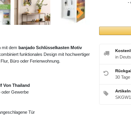
-
h mit dem
banjado Schlüsselkasten Motiv
Kostenl
ombiniert funktionales Design mit hochwertiger
in Deut
 Flur, Büro oder Ferienwohnung.
Rückga
30 Tage
f Von Thailand
Artikel
ro oder Gewerbe
SKGW1 
 angeschlagene Tür