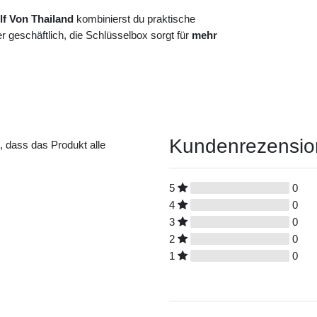
lf Von Thailand
kombinierst du praktische
 geschäftlich, die Schlüsselbox sorgt für
mehr
Kundenrezensi
t, dass das Produkt alle
5
0
4
0
3
0
2
0
1
0