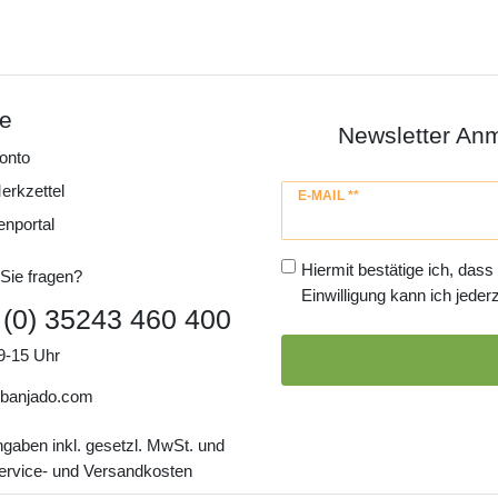
ce
Newsletter An
onto
erkzettel
Newsletter
E-MAIL **
Honig
enportal
Hiermit bestätige ich, dass
Sie fragen?
Einwilligung kann ich jederz
 (0) 35243 460 400
9-15 Uhr
banjado.com
ngaben inkl. gesetzl. MwSt. und
Service- und Versandkosten