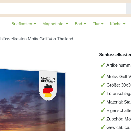
Briefkasten
Magnettafel
Bad
Flur
Küche
hlüsselkasten Motiv Golf Von Thailand
Schlüsselkaste
Artikelnum
Motiv: Golf 
Größe: 30x
Türanschlag
Material: St
Eigenschafte
Zubehör: Mo
Gewicht: ca.