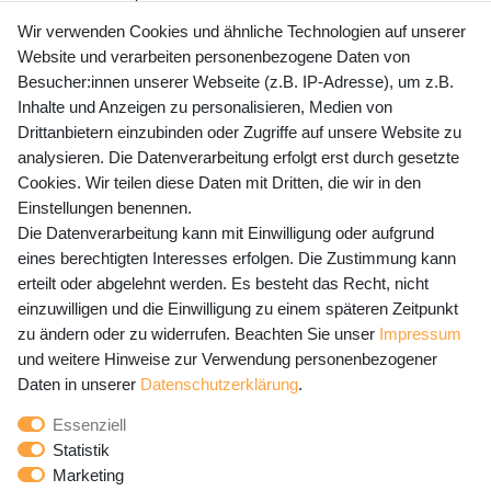
+49 (0) 35243 460 400
Wir verwenden Cookies und ähnliche Technologien auf unserer
Website und verarbeiten personenbezogene Daten von
Mo-Fr 9-15 Uhr
Besucher:innen unserer Webseite (z.B. IP-Adresse), um z.B.
Inhalte und Anzeigen zu personalisieren, Medien von
shop@banjado.com
Drittanbietern einzubinden oder Zugriffe auf unsere Website zu
analysieren. Die Datenverarbeitung erfolgt erst durch gesetzte
Preisangaben inkl. gesetzl. MwSt. und zzgl. Service- und
Cookies. Wir teilen diese Daten mit Dritten, die wir in den
Versandkosten
Einstellungen benennen.
Die Datenverarbeitung kann mit Einwilligung oder aufgrund
eines berechtigten Interesses erfolgen. Die Zustimmung kann
erteilt oder abgelehnt werden. Es besteht das Recht, nicht
Newsletter Anmeldung - Keine Angebote
einzuwilligen und die Einwilligung zu einem späteren Zeitpunkt
mehr verpassen!
zu ändern oder zu widerrufen. Beachten Sie unser
Impressum
und weitere Hinweise zur Verwendung personenbezogener
Newsletter
E-MAIL **
Daten in unserer
Daten­schutz­erklärung
.
Honig
Essenziell
Hiermit bestätige ich, dass ich die
Daten­schutz­erklärung
Statistik
gelesen habe. Meine Einwilligung kann ich jederzeit
Marketing
widerrufen.**