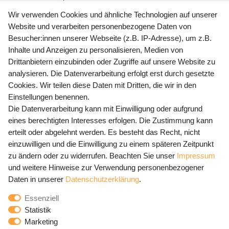
+49 (0) 35243 460 400
Wir verwenden Cookies und ähnliche Technologien auf unserer
Website und verarbeiten personenbezogene Daten von
Mo-Fr 9-15 Uhr
Besucher:innen unserer Webseite (z.B. IP-Adresse), um z.B.
Inhalte und Anzeigen zu personalisieren, Medien von
shop@banjado.com
Drittanbietern einzubinden oder Zugriffe auf unsere Website zu
analysieren. Die Datenverarbeitung erfolgt erst durch gesetzte
Preisangaben inkl. gesetzl. MwSt. und zzgl. Service- und
Cookies. Wir teilen diese Daten mit Dritten, die wir in den
Versandkosten
Einstellungen benennen.
Die Datenverarbeitung kann mit Einwilligung oder aufgrund
eines berechtigten Interesses erfolgen. Die Zustimmung kann
erteilt oder abgelehnt werden. Es besteht das Recht, nicht
Newsletter Anmeldung - Keine Angebote
einzuwilligen und die Einwilligung zu einem späteren Zeitpunkt
mehr verpassen!
zu ändern oder zu widerrufen. Beachten Sie unser
Impressum
und weitere Hinweise zur Verwendung personenbezogener
Newsletter
E-MAIL **
Daten in unserer
Daten­schutz­erklärung
.
Honig
Essenziell
Hiermit bestätige ich, dass ich die
Daten­schutz­erklärung
Statistik
gelesen habe. Meine Einwilligung kann ich jederzeit
Marketing
widerrufen.**