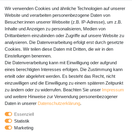
+49 (0) 35243 460 400
Wir verwenden Cookies und ähnliche Technologien auf unserer
Website und verarbeiten personenbezogene Daten von
Mo-Fr 9-15 Uhr
Besucher:innen unserer Webseite (z.B. IP-Adresse), um z.B.
Inhalte und Anzeigen zu personalisieren, Medien von
shop@banjado.com
Drittanbietern einzubinden oder Zugriffe auf unsere Website zu
analysieren. Die Datenverarbeitung erfolgt erst durch gesetzte
Preisangaben inkl. gesetzl. MwSt. und zzgl. Service- und
Cookies. Wir teilen diese Daten mit Dritten, die wir in den
Versandkosten
Einstellungen benennen.
Die Datenverarbeitung kann mit Einwilligung oder aufgrund
eines berechtigten Interesses erfolgen. Die Zustimmung kann
erteilt oder abgelehnt werden. Es besteht das Recht, nicht
Newsletter Anmeldung - Keine Angebote
einzuwilligen und die Einwilligung zu einem späteren Zeitpunkt
mehr verpassen!
zu ändern oder zu widerrufen. Beachten Sie unser
Impressum
und weitere Hinweise zur Verwendung personenbezogener
Newsletter
E-MAIL **
Daten in unserer
Daten­schutz­erklärung
.
Honig
Essenziell
Hiermit bestätige ich, dass ich die
Daten­schutz­erklärung
Statistik
gelesen habe. Meine Einwilligung kann ich jederzeit
Marketing
widerrufen.**