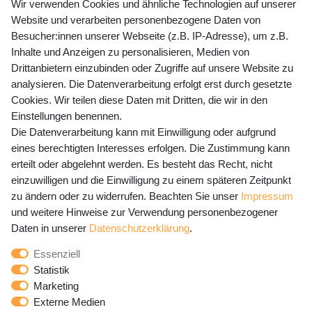
+49 (0) 35243 460 400
Wir verwenden Cookies und ähnliche Technologien auf unserer
Website und verarbeiten personenbezogene Daten von
Mo-Fr 9-15 Uhr
Besucher:innen unserer Webseite (z.B. IP-Adresse), um z.B.
Inhalte und Anzeigen zu personalisieren, Medien von
shop@banjado.com
Drittanbietern einzubinden oder Zugriffe auf unsere Website zu
analysieren. Die Datenverarbeitung erfolgt erst durch gesetzte
Preisangaben inkl. gesetzl. MwSt. und zzgl. Service- und
Cookies. Wir teilen diese Daten mit Dritten, die wir in den
Versandkosten
Einstellungen benennen.
Die Datenverarbeitung kann mit Einwilligung oder aufgrund
eines berechtigten Interesses erfolgen. Die Zustimmung kann
erteilt oder abgelehnt werden. Es besteht das Recht, nicht
Newsletter Anmeldung - Keine Angebote
einzuwilligen und die Einwilligung zu einem späteren Zeitpunkt
mehr verpassen!
zu ändern oder zu widerrufen. Beachten Sie unser
Impressum
und weitere Hinweise zur Verwendung personenbezogener
Newsletter
E-MAIL **
Daten in unserer
Daten­schutz­erklärung
.
Honig
Essenziell
Hiermit bestätige ich, dass ich die
Daten­schutz­erklärung
Statistik
gelesen habe. Meine Einwilligung kann ich jederzeit
Marketing
widerrufen.**
Externe Medien