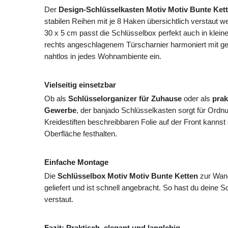
Der
Design-Schlüsselkasten Motiv Motiv Bunte Ket
stabilen Reihen mit je 8 Haken übersichtlich verstaut
30 x 5 cm passt die Schlüsselbox perfekt auch in klein
rechts angeschlagenem Türscharnier harmoniert mit gedr
nahtlos in jedes Wohnambiente ein.
Vielseitig einsetzbar
Ob als
Schlüsselorganizer für Zuhause
oder als
prak
Gewerbe
, der banjado Schlüsselkasten sorgt für Ordn
Kreidestiften beschreibbaren Folie auf der Front kannst
Oberfläche festhalten.
Einfache Montage
Die
Schlüsselbox Motiv Motiv Bunte Ketten
zur Wand
geliefert und ist schnell angebracht. So hast du deine Sch
verstaut.
Fazit: Praktisch, elegant und langlebig