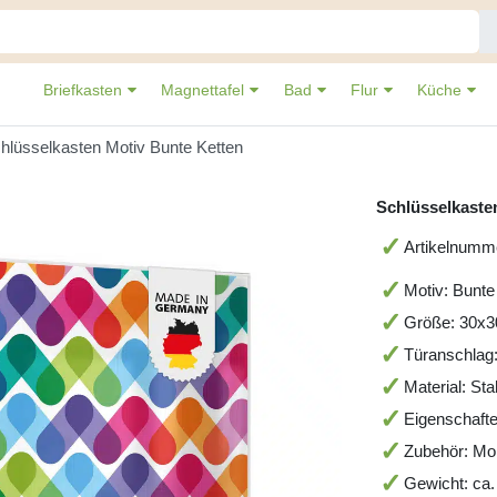
Briefkasten
Magnettafel
Bad
Flur
Küche
hlüsselkasten Motiv Bunte Ketten
Schlüsselkaste
Artikelnum
Motiv: Bunte
Größe: 30x
Türanschlag
Material: St
Eigenschafte
Zubehör: Mo
Gewicht: ca.