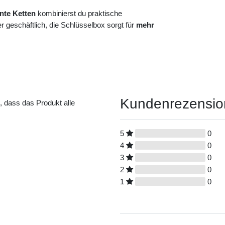
nte Ketten
kombinierst du praktische
 geschäftlich, die Schlüsselbox sorgt für
mehr
Kundenrezensi
t, dass das Produkt alle
5
0
4
0
3
0
2
0
1
0