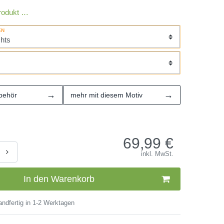
rodukt …
EN
→
→
behör
mehr mit diesem Motiv
69,99
€
inkl. MwSt.
In den Warenkorb
ndfertig in 1-2 Werktagen