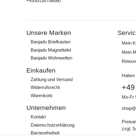
+4935130708080
Unsere Marken
Servi
Banjado Briefkasten
Mein K
Banjado Magnettafel
Mein M
Banjado Wohnwelten
Retour
Einkaufen
Haben 
Zahlung und Versand
+49
Widerrufs­recht
Warenkorb
Mo-Fr 
Unternehmen
shop@
Kontakt
Preisa
Daten­schutz­erklärung
zzgl. 
Barrierefreiheit