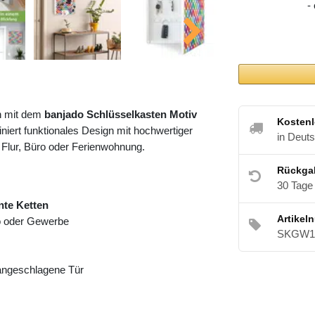
-
h mit dem
banjado Schlüsselkasten Motiv
Kostenl
iert funktionales Design mit hochwertiger
in Deut
 Flur, Büro oder Ferienwohnung.
Rückga
30 Tage
nte Ketten
Artikel
ro oder Gewerbe
SKGW1 
 angeschlagene Tür