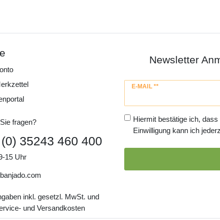
ce
Newsletter An
onto
erkzettel
Newsletter
E-MAIL **
Honig
enportal
Hiermit bestätige ich, dass
Sie fragen?
Einwilligung kann ich jederz
 (0) 35243 460 400
9-15 Uhr
banjado.com
ngaben inkl. gesetzl. MwSt. und
Service- und Versandkosten