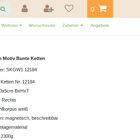
0
Wohnen
Wunschmotiv
Zubehör
Angebote
n Motiv Bunte Ketten
mer: SKGW1 12184
 Ketten Nr. 12184
30x5cm BxHxT
: Rechts
ahlkorpus weiß
n: magnetisch, beschreibbar
ntagematerial
 2300g