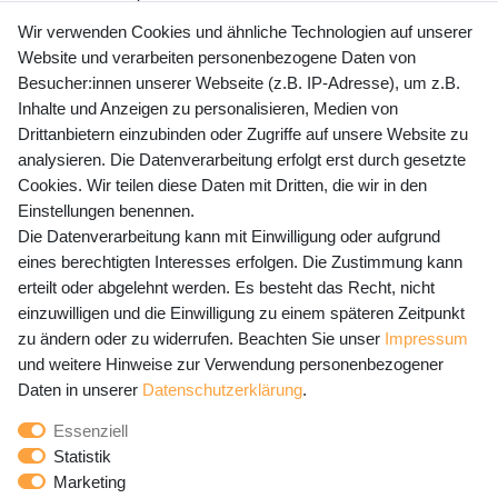
+49 (0) 35243 460 400
Wir verwenden Cookies und ähnliche Technologien auf unserer
Website und verarbeiten personenbezogene Daten von
Mo-Fr 9-15 Uhr
Besucher:innen unserer Webseite (z.B. IP-Adresse), um z.B.
Inhalte und Anzeigen zu personalisieren, Medien von
shop@banjado.com
Drittanbietern einzubinden oder Zugriffe auf unsere Website zu
analysieren. Die Datenverarbeitung erfolgt erst durch gesetzte
Preisangaben inkl. gesetzl. MwSt. und zzgl. Service- und
Cookies. Wir teilen diese Daten mit Dritten, die wir in den
Versandkosten
Einstellungen benennen.
Die Datenverarbeitung kann mit Einwilligung oder aufgrund
eines berechtigten Interesses erfolgen. Die Zustimmung kann
erteilt oder abgelehnt werden. Es besteht das Recht, nicht
Newsletter Anmeldung - Keine Angebote
einzuwilligen und die Einwilligung zu einem späteren Zeitpunkt
mehr verpassen!
zu ändern oder zu widerrufen. Beachten Sie unser
Impressum
und weitere Hinweise zur Verwendung personenbezogener
Newsletter
E-MAIL **
Daten in unserer
Daten­schutz­erklärung
.
Honig
Essenziell
Hiermit bestätige ich, dass ich die
Daten­schutz­erklärung
Statistik
gelesen habe. Meine Einwilligung kann ich jederzeit
Marketing
widerrufen.**