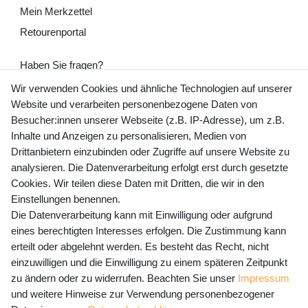
Mein Merkzettel
Retourenportal
Haben Sie fragen?
+49 (0) 35243 460 400
Wir verwenden Cookies und ähnliche Technologien auf unserer
Website und verarbeiten personenbezogene Daten von
Mo-Fr 9-15 Uhr
Besucher:innen unserer Webseite (z.B. IP-Adresse), um z.B.
Inhalte und Anzeigen zu personalisieren, Medien von
shop@banjado.com
Drittanbietern einzubinden oder Zugriffe auf unsere Website zu
analysieren. Die Datenverarbeitung erfolgt erst durch gesetzte
Preisangaben inkl. gesetzl. MwSt. und zzgl. Service- und
Cookies. Wir teilen diese Daten mit Dritten, die wir in den
Versandkosten
Einstellungen benennen.
Die Datenverarbeitung kann mit Einwilligung oder aufgrund
eines berechtigten Interesses erfolgen. Die Zustimmung kann
erteilt oder abgelehnt werden. Es besteht das Recht, nicht
Newsletter Anmeldung - Keine Angebote
einzuwilligen und die Einwilligung zu einem späteren Zeitpunkt
mehr verpassen!
zu ändern oder zu widerrufen. Beachten Sie unser
Impressum
und weitere Hinweise zur Verwendung personenbezogener
Newsletter
E-MAIL **