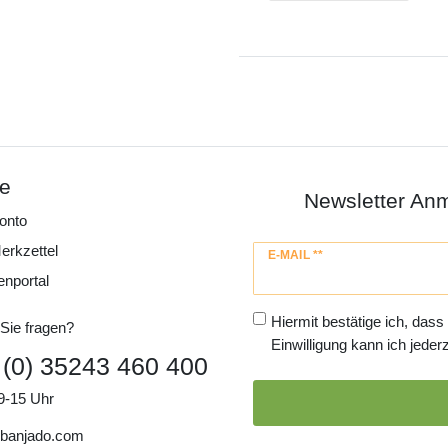
ce
Newsletter An
onto
erkzettel
Newsletter
E-MAIL **
Honig
enportal
Hiermit bestätige ich, dass
Sie fragen?
Einwilligung kann ich jederz
 (0) 35243 460 400
9-15 Uhr
banjado.com