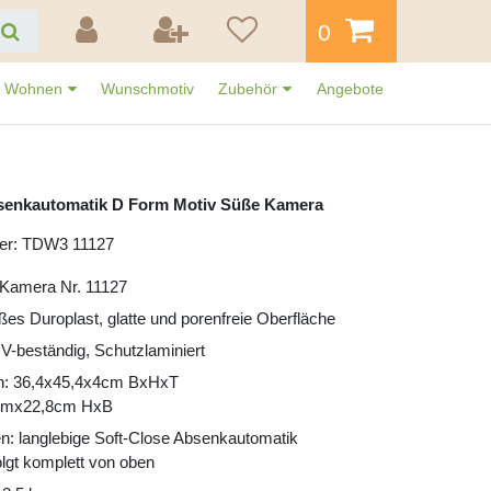
0
Wohnen
Wunschmotiv
Zubehör
Angebote
senkautomatik D Form Motiv Süße Kamera
er: TDW3 11127
 Kamera Nr. 11127
ißes Duroplast, glatte und porenfreie Oberfläche
UV-beständig, Schutzlaminiert
n: 36,4x45,4x4cm BxHxT
 cmx22,8cm HxB
n: langlebige Soft-Close Absenkautomatik
lgt komplett von oben