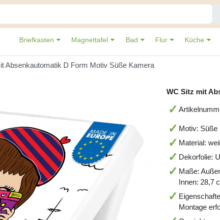
Briefkasten
Magnettafel
Bad
Flur
Küche
it Absenkautomatik D Form Motiv Süße Kamera
WC Sitz mit Ab
Artikelnumm
Motiv: Süße
Material: we
Dekorfolie: 
Maße: Auße
Innen: 28,7
Eigenschafte
Montage erfo