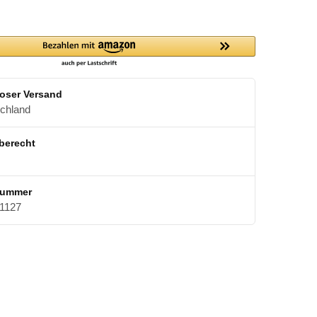
oser Versand
schland
berecht
nummer
1127