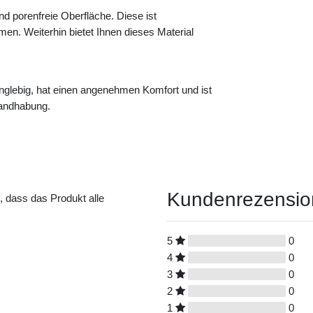
d porenfreie Oberfläche. Diese ist
n. Weiterhin bietet Ihnen dieses Material
 langlebig, hat einen angenehmen Komfort und ist
Handhabung.
Kundenrezensi
t, dass das Produkt alle
5
0
4
0
3
0
2
0
1
0