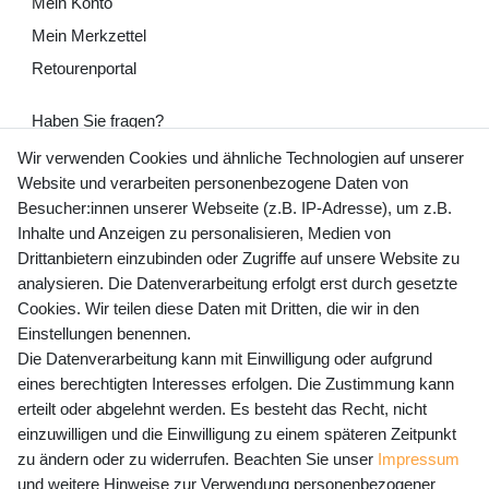
Mein Konto
Mein Merkzettel
Retourenportal
Haben Sie fragen?
+49 (0) 35243 460 400
Wir verwenden Cookies und ähnliche Technologien auf unserer
Website und verarbeiten personenbezogene Daten von
Mo-Fr 9-15 Uhr
Besucher:innen unserer Webseite (z.B. IP-Adresse), um z.B.
Inhalte und Anzeigen zu personalisieren, Medien von
shop@banjado.com
Drittanbietern einzubinden oder Zugriffe auf unsere Website zu
analysieren. Die Datenverarbeitung erfolgt erst durch gesetzte
Preisangaben inkl. gesetzl. MwSt. und zzgl. Service- und
Cookies. Wir teilen diese Daten mit Dritten, die wir in den
Versandkosten
Einstellungen benennen.
Die Datenverarbeitung kann mit Einwilligung oder aufgrund
eines berechtigten Interesses erfolgen. Die Zustimmung kann
erteilt oder abgelehnt werden. Es besteht das Recht, nicht
Newsletter Anmeldung - Keine Angebote
einzuwilligen und die Einwilligung zu einem späteren Zeitpunkt
mehr verpassen!
zu ändern oder zu widerrufen. Beachten Sie unser
Impressum
und weitere Hinweise zur Verwendung personenbezogener
Newsletter
E-MAIL **