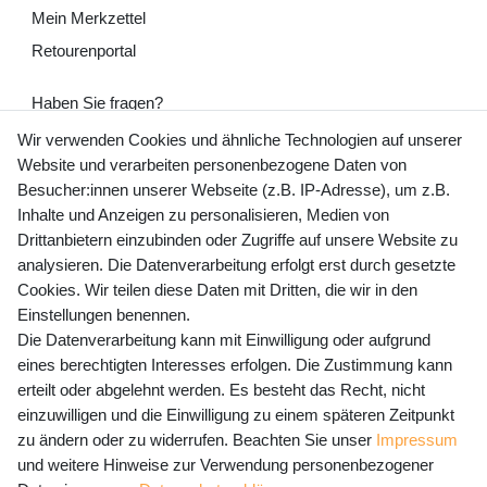
Mein Merkzettel
Retourenportal
Haben Sie fragen?
+49 (0) 35243 460 400
Wir verwenden Cookies und ähnliche Technologien auf unserer
Website und verarbeiten personenbezogene Daten von
Mo-Fr 9-15 Uhr
Besucher:innen unserer Webseite (z.B. IP-Adresse), um z.B.
Inhalte und Anzeigen zu personalisieren, Medien von
shop@banjado.com
Drittanbietern einzubinden oder Zugriffe auf unsere Website zu
analysieren. Die Datenverarbeitung erfolgt erst durch gesetzte
Preisangaben inkl. gesetzl. MwSt. und zzgl. Service- und
Cookies. Wir teilen diese Daten mit Dritten, die wir in den
Versandkosten
Einstellungen benennen.
Die Datenverarbeitung kann mit Einwilligung oder aufgrund
eines berechtigten Interesses erfolgen. Die Zustimmung kann
erteilt oder abgelehnt werden. Es besteht das Recht, nicht
Newsletter Anmeldung - Keine Angebote
einzuwilligen und die Einwilligung zu einem späteren Zeitpunkt
mehr verpassen!
zu ändern oder zu widerrufen. Beachten Sie unser
Impressum
und weitere Hinweise zur Verwendung personenbezogener
Newsletter
E-MAIL **