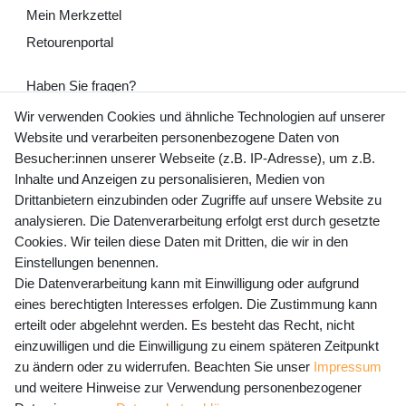
Mein Merkzettel
Retourenportal
Haben Sie fragen?
+49 (0) 35243 460 400
Wir verwenden Cookies und ähnliche Technologien auf unserer
Website und verarbeiten personenbezogene Daten von
Mo-Fr 9-15 Uhr
Besucher:innen unserer Webseite (z.B. IP-Adresse), um z.B.
Inhalte und Anzeigen zu personalisieren, Medien von
shop@banjado.com
Drittanbietern einzubinden oder Zugriffe auf unsere Website zu
analysieren. Die Datenverarbeitung erfolgt erst durch gesetzte
Preisangaben inkl. gesetzl. MwSt. und zzgl. Service- und
Cookies. Wir teilen diese Daten mit Dritten, die wir in den
Versandkosten
Einstellungen benennen.
Die Datenverarbeitung kann mit Einwilligung oder aufgrund
eines berechtigten Interesses erfolgen. Die Zustimmung kann
erteilt oder abgelehnt werden. Es besteht das Recht, nicht
Newsletter Anmeldung - Keine Angebote
einzuwilligen und die Einwilligung zu einem späteren Zeitpunkt
mehr verpassen!
zu ändern oder zu widerrufen. Beachten Sie unser
Impressum
und weitere Hinweise zur Verwendung personenbezogener
Newsletter
E-MAIL **