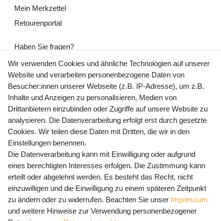
Mein Merkzettel
Retourenportal
Haben Sie fragen?
+49 (0) 35243 460 400
Wir verwenden Cookies und ähnliche Technologien auf unserer
Website und verarbeiten personenbezogene Daten von
Mo-Fr 9-15 Uhr
Besucher:innen unserer Webseite (z.B. IP-Adresse), um z.B.
Inhalte und Anzeigen zu personalisieren, Medien von
shop@banjado.com
Drittanbietern einzubinden oder Zugriffe auf unsere Website zu
analysieren. Die Datenverarbeitung erfolgt erst durch gesetzte
Preisangaben inkl. gesetzl. MwSt. und zzgl. Service- und
Cookies. Wir teilen diese Daten mit Dritten, die wir in den
Versandkosten
Einstellungen benennen.
Die Datenverarbeitung kann mit Einwilligung oder aufgrund
eines berechtigten Interesses erfolgen. Die Zustimmung kann
erteilt oder abgelehnt werden. Es besteht das Recht, nicht
Newsletter Anmeldung - Keine Angebote
einzuwilligen und die Einwilligung zu einem späteren Zeitpunkt
mehr verpassen!
zu ändern oder zu widerrufen. Beachten Sie unser
Impressum
und weitere Hinweise zur Verwendung personenbezogener
Newsletter
E-MAIL **