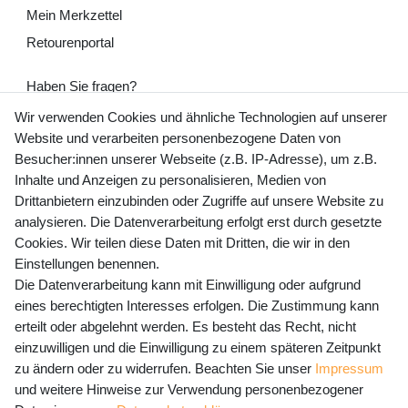
Mein Merkzettel
Retourenportal
Haben Sie fragen?
+49 (0) 35243 460 400
Wir verwenden Cookies und ähnliche Technologien auf unserer
Website und verarbeiten personenbezogene Daten von
Mo-Fr 9-15 Uhr
Besucher:innen unserer Webseite (z.B. IP-Adresse), um z.B.
Inhalte und Anzeigen zu personalisieren, Medien von
shop@banjado.com
Drittanbietern einzubinden oder Zugriffe auf unsere Website zu
analysieren. Die Datenverarbeitung erfolgt erst durch gesetzte
Preisangaben inkl. gesetzl. MwSt. und zzgl. Service- und
Cookies. Wir teilen diese Daten mit Dritten, die wir in den
Versandkosten
Einstellungen benennen.
Die Datenverarbeitung kann mit Einwilligung oder aufgrund
eines berechtigten Interesses erfolgen. Die Zustimmung kann
erteilt oder abgelehnt werden. Es besteht das Recht, nicht
Newsletter Anmeldung - Keine Angebote
einzuwilligen und die Einwilligung zu einem späteren Zeitpunkt
mehr verpassen!
zu ändern oder zu widerrufen. Beachten Sie unser
Impressum
und weitere Hinweise zur Verwendung personenbezogener
Newsletter
E-MAIL **