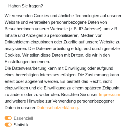
Haben Sie fragen?
+49 (0) 35243 460 400
Wir verwenden Cookies und ähnliche Technologien auf unserer
Website und verarbeiten personenbezogene Daten von
Mo-Fr 9-15 Uhr
Besucher:innen unserer Webseite (z.B. IP-Adresse), um z.B.
Inhalte und Anzeigen zu personalisieren, Medien von
shop@banjado.com
Drittanbietern einzubinden oder Zugriffe auf unsere Website zu
analysieren. Die Datenverarbeitung erfolgt erst durch gesetzte
Preisangaben inkl. gesetzl. MwSt. und zzgl. Service- und
Cookies. Wir teilen diese Daten mit Dritten, die wir in den
Versandkosten
Einstellungen benennen.
Die Datenverarbeitung kann mit Einwilligung oder aufgrund
eines berechtigten Interesses erfolgen. Die Zustimmung kann
erteilt oder abgelehnt werden. Es besteht das Recht, nicht
Newsletter Anmeldung - Keine Angebote
einzuwilligen und die Einwilligung zu einem späteren Zeitpunkt
mehr verpassen!
zu ändern oder zu widerrufen. Beachten Sie unser
Impressum
und weitere Hinweise zur Verwendung personenbezogener
Newsletter
E-MAIL **
Daten in unserer
Daten­schutz­erklärung
.
Honig
Essenziell
Hiermit bestätige ich, dass ich die
Daten­schutz­erklärung
Statistik
gelesen habe. Meine Einwilligung kann ich jederzeit