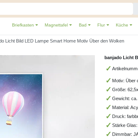
Briefkasten
Magnettafel
Bad
Flur
Küche
do Licht Bild LED Lampe Smart Home Motiv Über den Wolken
banjado Licht 
Artikelnumm
Motiv: Über 
Größe: 62,5
Gewicht: ca.
Material: Ac
Druck: farbbr
Stärke Glas
Dimmbar: J