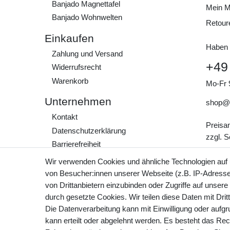
Banjado Magnettafel
Mein M
Banjado Wohnwelten
Retour
Einkaufen
Haben 
Zahlung und Versand
+49
Widerrufs­recht
Warenkorb
Mo-Fr 
Unternehmen
shop@
Kontakt
Preisa
Daten­schutz­erklärung
zzgl. 
Barrierefreiheit
AGB
Wir verwenden Cookies und ähnliche Technologien auf
Impressum
von Besucher:innen unserer Webseite (z.B. IP-Adresse)
von Drittanbietern einzubinden oder Zugriffe auf unsere
Werde Teil unserer
durch gesetzte Cookies. Wir teilen diese Daten mit Drit
Community
Die Datenverarbeitung kann mit Einwilligung oder aufg
kann erteilt oder abgelehnt werden. Es besteht das Rech