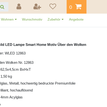
0
Wohnen
Wunschmotiv
Zubehör
Angebote
Bild LED Lampe Smart Home Motiv Über den Wolken
er: WLED 12863
den Wolken Nr. 12863
x62,5x4,5cm BxHxT
 1,50 kg
ylglas, Metall, hochwertig bedruckte Premiumfolie
illiant, hochauflösend
: 4mm Acylglas
A