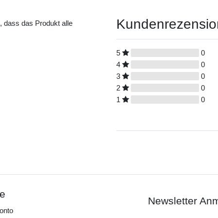
Kundenrezensi
t, dass das Produkt alle
5
0
4
0
3
0
2
0
1
0
ce
Newsletter An
onto