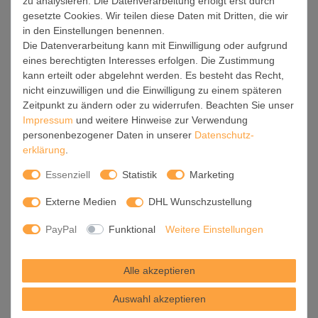
zu analysieren. Die Datenverarbeitung erfolgt erst durch
Für die endgültige Installation und den sicheren Anschluss
gesetzte Cookies. Wir teilen diese Daten mit Dritten, die wir
empfehlen wir die Hinzuziehung eines Fachmanns, um die
in den Einstellungen benennen.
optimale Funktion und Sicherheit Ihrer Beleuchtung zu
Die Datenverarbeitung kann mit Einwilligung oder aufgrund
gewährleisten.
eines berechtigten Interesses erfolgen. Die Zustimmung
kann erteilt oder abgelehnt werden. Es besteht das Recht,
Falls Sie einen Fachmann für die Installation benötigen, geben
nicht einzuwilligen und die Einwilligung zu einem späteren
Sie uns gern Bescheid, wir vermitteln Ihnen gern einen
Zeitpunkt zu ändern oder zu widerrufen. Beachten Sie unser
geeigneten Ansprechpartner aus Ihrer Nähe.
Impressum
und weitere Hinweise zur Verwendung
personenbezogener Daten in unserer
Daten­schutz­
Steuerung:
erklärung
.
Steigern Sie Ihr Beleuchtungserlebnis mit der nahtlosen
Essenziell
Statistik
Marketing
Integration in Ihr Smart Home. Durch die Kompatibilität mit der
SmartLife App, Alexa und Google Assistant wird Ihr
Externe Medien
DHL Wunschzustellung
Smartphone zur zentralen Steuerungseinheit. Ihr Handy
fungiert hierbei sozusagen als Fernbedienung.
PayPal
Funktional
Weitere Einstellungen
Legen Sie individuelle Lichtszenen in der App fest, die bei
Alle akzeptieren
Aktivierung über den Wand-Ein-/Ausschalter immer wieder
abgerufen werden können ohne Handy.
Auswahl akzeptieren
Mit der Szenenfunktion in der Smart App können Sie die