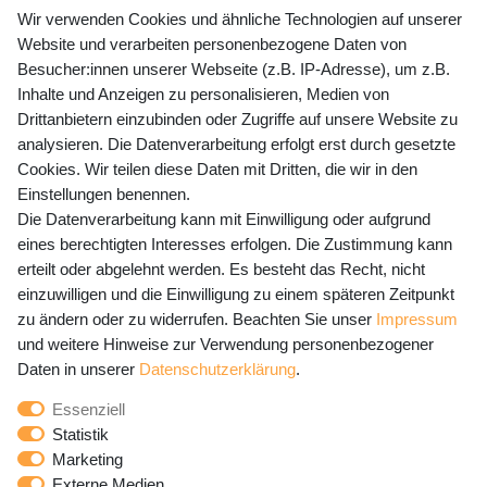
+49 (0) 35243 460 400
Wir verwenden Cookies und ähnliche Technologien auf unserer
Website und verarbeiten personenbezogene Daten von
Mo-Fr 9-15 Uhr
Besucher:innen unserer Webseite (z.B. IP-Adresse), um z.B.
Inhalte und Anzeigen zu personalisieren, Medien von
shop@banjado.com
Drittanbietern einzubinden oder Zugriffe auf unsere Website zu
analysieren. Die Datenverarbeitung erfolgt erst durch gesetzte
Preisangaben inkl. gesetzl. MwSt. und zzgl. Service- und
Cookies. Wir teilen diese Daten mit Dritten, die wir in den
Versandkosten
Einstellungen benennen.
Die Datenverarbeitung kann mit Einwilligung oder aufgrund
eines berechtigten Interesses erfolgen. Die Zustimmung kann
erteilt oder abgelehnt werden. Es besteht das Recht, nicht
Newsletter Anmeldung - Keine Angebote
einzuwilligen und die Einwilligung zu einem späteren Zeitpunkt
mehr verpassen!
zu ändern oder zu widerrufen. Beachten Sie unser
Impressum
und weitere Hinweise zur Verwendung personenbezogener
Newsletter
E-MAIL **
Daten in unserer
Daten­schutz­erklärung
.
Honig
Essenziell
Hiermit bestätige ich, dass ich die
Daten­schutz­erklärung
Statistik
gelesen habe. Meine Einwilligung kann ich jederzeit
Marketing
widerrufen.**
Externe Medien