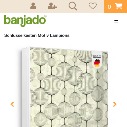
0
☰
Schlüsselkasten Motiv Lampions