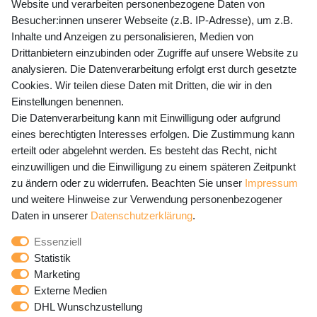
Website und verarbeiten personenbezogene Daten von
Mo-Fr 9-15 Uhr
Besucher:innen unserer Webseite (z.B. IP-Adresse), um z.B.
Inhalte und Anzeigen zu personalisieren, Medien von
shop@banjado.com
Drittanbietern einzubinden oder Zugriffe auf unsere Website zu
analysieren. Die Datenverarbeitung erfolgt erst durch gesetzte
Preisangaben inkl. gesetzl. MwSt. und zzgl. Service- und
Cookies. Wir teilen diese Daten mit Dritten, die wir in den
Versandkosten
Einstellungen benennen.
Die Datenverarbeitung kann mit Einwilligung oder aufgrund
eines berechtigten Interesses erfolgen. Die Zustimmung kann
erteilt oder abgelehnt werden. Es besteht das Recht, nicht
Newsletter Anmeldung - Keine Angebote
einzuwilligen und die Einwilligung zu einem späteren Zeitpunkt
mehr verpassen!
zu ändern oder zu widerrufen. Beachten Sie unser
Impressum
und weitere Hinweise zur Verwendung personenbezogener
Newsletter
E-MAIL **
Daten in unserer
Daten­schutz­erklärung
.
Honig
Essenziell
Hiermit bestätige ich, dass ich die
Daten­schutz­erklärung
Statistik
gelesen habe. Meine Einwilligung kann ich jederzeit
Marketing
widerrufen.**
Externe Medien
DHL Wunschzustellung