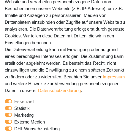
Website und verarbeiten personenbezogene Daten von
Mo-Fr 9-15 Uhr
Besucher:innen unserer Webseite (z.B. IP-Adresse), um z.B.
Inhalte und Anzeigen zu personalisieren, Medien von
shop@banjado.com
Drittanbietern einzubinden oder Zugriffe auf unsere Website zu
analysieren. Die Datenverarbeitung erfolgt erst durch gesetzte
Preisangaben inkl. gesetzl. MwSt. und zzgl. Service- und
Cookies. Wir teilen diese Daten mit Dritten, die wir in den
Versandkosten
Einstellungen benennen.
Die Datenverarbeitung kann mit Einwilligung oder aufgrund
eines berechtigten Interesses erfolgen. Die Zustimmung kann
erteilt oder abgelehnt werden. Es besteht das Recht, nicht
Newsletter Anmeldung - Keine Angebote
einzuwilligen und die Einwilligung zu einem späteren Zeitpunkt
mehr verpassen!
zu ändern oder zu widerrufen. Beachten Sie unser
Impressum
und weitere Hinweise zur Verwendung personenbezogener
Newsletter
E-MAIL **
Daten in unserer
Daten­schutz­erklärung
.
Honig
Essenziell
Hiermit bestätige ich, dass ich die
Daten­schutz­erklärung
Statistik
gelesen habe. Meine Einwilligung kann ich jederzeit
Marketing
widerrufen.**
Externe Medien
DHL Wunschzustellung