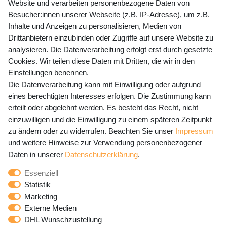
Website und verarbeiten personenbezogene Daten von
Mo-Fr 9-15 Uhr
Besucher:innen unserer Webseite (z.B. IP-Adresse), um z.B.
Inhalte und Anzeigen zu personalisieren, Medien von
shop@banjado.com
Drittanbietern einzubinden oder Zugriffe auf unsere Website zu
analysieren. Die Datenverarbeitung erfolgt erst durch gesetzte
Preisangaben inkl. gesetzl. MwSt. und zzgl. Service- und
Cookies. Wir teilen diese Daten mit Dritten, die wir in den
Versandkosten
Einstellungen benennen.
Die Datenverarbeitung kann mit Einwilligung oder aufgrund
eines berechtigten Interesses erfolgen. Die Zustimmung kann
erteilt oder abgelehnt werden. Es besteht das Recht, nicht
Newsletter Anmeldung - Keine Angebote
einzuwilligen und die Einwilligung zu einem späteren Zeitpunkt
mehr verpassen!
zu ändern oder zu widerrufen. Beachten Sie unser
Impressum
und weitere Hinweise zur Verwendung personenbezogener
Newsletter
E-MAIL **
Daten in unserer
Daten­schutz­erklärung
.
Honig
Essenziell
Hiermit bestätige ich, dass ich die
Daten­schutz­erklärung
Statistik
gelesen habe. Meine Einwilligung kann ich jederzeit
Marketing
widerrufen.**
Externe Medien
DHL Wunschzustellung