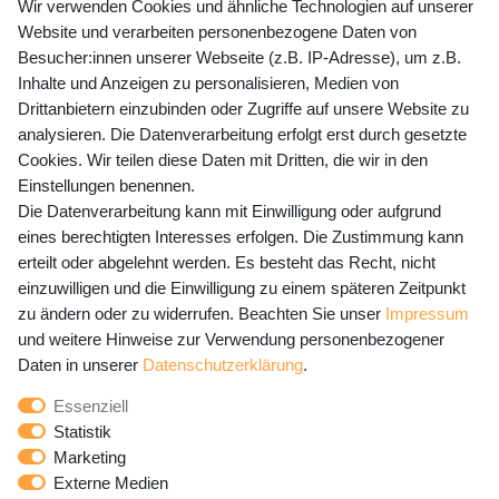
+49 (0) 35243 460 400
Wir verwenden Cookies und ähnliche Technologien auf unserer
Website und verarbeiten personenbezogene Daten von
Mo-Fr 9-15 Uhr
Besucher:innen unserer Webseite (z.B. IP-Adresse), um z.B.
Inhalte und Anzeigen zu personalisieren, Medien von
shop@banjado.com
Drittanbietern einzubinden oder Zugriffe auf unsere Website zu
analysieren. Die Datenverarbeitung erfolgt erst durch gesetzte
Preisangaben inkl. gesetzl. MwSt. und zzgl. Service- und
Cookies. Wir teilen diese Daten mit Dritten, die wir in den
Versandkosten
Einstellungen benennen.
Die Datenverarbeitung kann mit Einwilligung oder aufgrund
eines berechtigten Interesses erfolgen. Die Zustimmung kann
erteilt oder abgelehnt werden. Es besteht das Recht, nicht
Newsletter Anmeldung - Keine Angebote
einzuwilligen und die Einwilligung zu einem späteren Zeitpunkt
mehr verpassen!
zu ändern oder zu widerrufen. Beachten Sie unser
Impressum
und weitere Hinweise zur Verwendung personenbezogener
Newsletter
E-MAIL **
Daten in unserer
Daten­schutz­erklärung
.
Honig
Essenziell
Hiermit bestätige ich, dass ich die
Daten­schutz­erklärung
Statistik
gelesen habe. Meine Einwilligung kann ich jederzeit
Marketing
widerrufen.**
Externe Medien