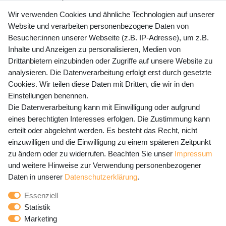
+49 (0) 35243 460 400
Wir verwenden Cookies und ähnliche Technologien auf unserer
Website und verarbeiten personenbezogene Daten von
Mo-Fr 9-15 Uhr
Besucher:innen unserer Webseite (z.B. IP-Adresse), um z.B.
Inhalte und Anzeigen zu personalisieren, Medien von
shop@banjado.com
Drittanbietern einzubinden oder Zugriffe auf unsere Website zu
analysieren. Die Datenverarbeitung erfolgt erst durch gesetzte
Preisangaben inkl. gesetzl. MwSt. und zzgl. Service- und
Cookies. Wir teilen diese Daten mit Dritten, die wir in den
Versandkosten
Einstellungen benennen.
Die Datenverarbeitung kann mit Einwilligung oder aufgrund
eines berechtigten Interesses erfolgen. Die Zustimmung kann
erteilt oder abgelehnt werden. Es besteht das Recht, nicht
Newsletter Anmeldung - Keine Angebote
einzuwilligen und die Einwilligung zu einem späteren Zeitpunkt
mehr verpassen!
zu ändern oder zu widerrufen. Beachten Sie unser
Impressum
und weitere Hinweise zur Verwendung personenbezogener
Newsletter
E-MAIL **
Daten in unserer
Daten­schutz­erklärung
.
Honig
Essenziell
Hiermit bestätige ich, dass ich die
Daten­schutz­erklärung
Statistik
gelesen habe. Meine Einwilligung kann ich jederzeit
Marketing
widerrufen.**