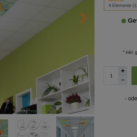
GRÖSSE
Ge
* inkl.
- od