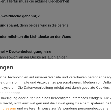
len. Hierfür muss die aktuelle Gegebenheit
denwalddecke genannt)?
tungspanel
, denn beides wird in die bereits
 oder möchten die Lichtdecke an der Wand
nel + Deckenbefestigung
, eine
 kann sowohl an der Decke als auch an der
akzente oder alternative Beleuchtungslösungen.
en nur das Motiv wechseln?
iche Technologien auf unserer Website und verarbeiten personenbez
t denkbar einfach.
e), um z.B. Inhalte und Anzeigen zu personalisieren, Medien von Dritt
nalysieren. Die Datenverarbeitung erfolgt erst durch gesetzte Cookies. 
ngen benennen.
mpliziert, dank einer verständlichen Anleitung,
inwilligung oder aufgrund eines berechtigten Interesses erfolgen. Die
lft.
 Recht, nicht einzuwilligen und die Einwilligung zu einem späteren Ze
Impressum
und weitere Hinweise zur Verwendung personenbezogener 
luss empfehlen wir die Hinzuziehung eines