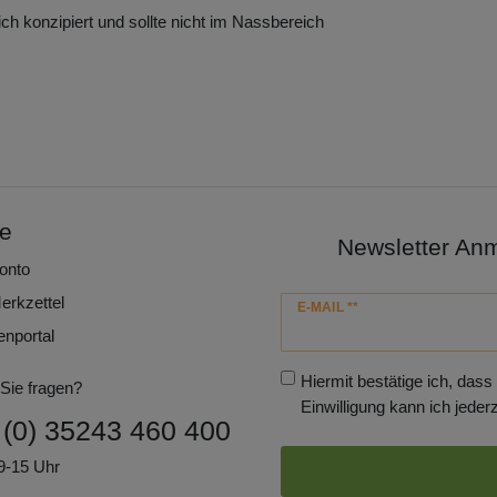
ich konzipiert und sollte nicht im Nassbereich
ce
Newsletter An
onto
erkzettel
Newsletter
E-MAIL **
Honig
enportal
Hiermit bestätige ich, dass
Sie fragen?
Einwilligung kann ich jederz
 (0) 35243 460 400
9-15 Uhr