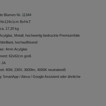
te Blumen Nr. 11344
124x124x1cm BxHxT
ca. 17,20 kg
 Acylglas, Metall, hochwertig bedruckte Premiumfolie
bbrilliant, hochauflösend
las: 4mm Acylglas
ement: 62x62cm groß
 JA
el: 40W, 230V, 3600lm, 4000K neutralweiß
: SmartApp / Alexa / Google Assistent oder ähnliche