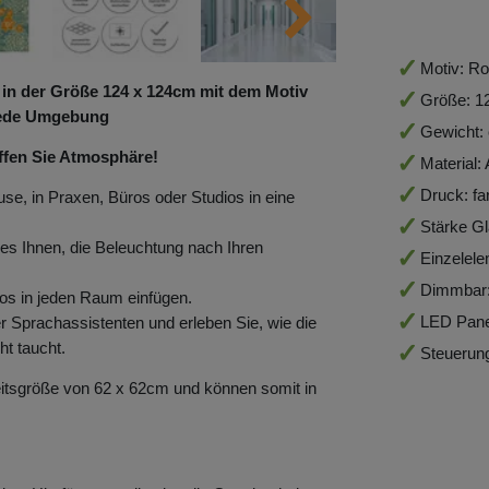
Motiv: Ro
r in der Größe 124
x 124
cm mit dem Motiv
Größe: 
 jede Umgebung
Gewicht: 
ffen Sie Atmosphäre!
Material:
Druck: far
se, in Praxen, Büros oder Studios in eine
Stärke G
s Ihnen, die Beleuchtung nach Ihren
Einzelel
Dimmbar:
los in jeden Raum einfügen.
LED Pane
 Sprachassistenten und erleben Sie, wie die
ht taucht.
Steuerung
itsgröße von 62 x 62cm und können somit in