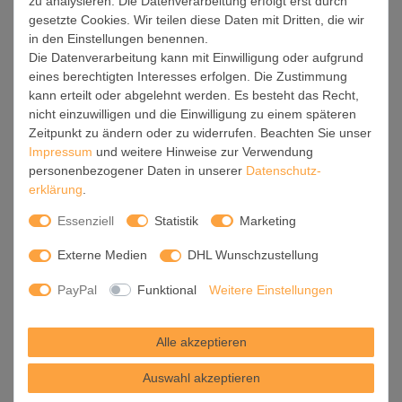
zu analysieren. Die Datenverarbeitung erfolgt erst durch
Für die endgültige Installation und den sicheren Anschluss
gesetzte Cookies. Wir teilen diese Daten mit Dritten, die wir
empfehlen wir die Hinzuziehung eines Fachmanns, um die
in den Einstellungen benennen.
optimale Funktion und Sicherheit Ihrer Beleuchtung zu
Die Datenverarbeitung kann mit Einwilligung oder aufgrund
gewährleisten.
eines berechtigten Interesses erfolgen. Die Zustimmung
kann erteilt oder abgelehnt werden. Es besteht das Recht,
Falls Sie einen Fachmann für die Installation benötigen, geben
nicht einzuwilligen und die Einwilligung zu einem späteren
Sie uns gern Bescheid, wir vermitteln Ihnen gern einen
Zeitpunkt zu ändern oder zu widerrufen. Beachten Sie unser
geeigneten Ansprechpartner aus Ihrer Nähe.
Impressum
und weitere Hinweise zur Verwendung
personenbezogener Daten in unserer
Daten­schutz­
Steuerung:
erklärung
.
Steigern Sie Ihr Beleuchtungserlebnis mit der nahtlosen
Essenziell
Statistik
Marketing
Integration in Ihr Smart Home. Durch die Kompatibilität mit der
SmartLife App, Alexa und Google Assistant wird Ihr
Externe Medien
DHL Wunschzustellung
Smartphone zur zentralen Steuerungseinheit. Ihr Handy
fungiert hierbei sozusagen als Fernbedienung.
PayPal
Funktional
Weitere Einstellungen
Legen Sie individuelle Lichtszenen in der App fest, die bei
Alle akzeptieren
Aktivierung über den Wand-Ein-/Ausschalter immer wieder
abgerufen werden können ohne Handy.
Auswahl akzeptieren
Mit der Szenenfunktion in der Smart App können Sie die