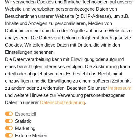
+49 (0) 35243 460 400
Wir verwenden Cookies und ähnliche Technologien auf unserer
Website und verarbeiten personenbezogene Daten von
Mo-Fr 9-15 Uhr
Besucher:innen unserer Webseite (z.B. IP-Adresse), um z.B.
Inhalte und Anzeigen zu personalisieren, Medien von
shop@banjado.com
Drittanbietern einzubinden oder Zugriffe auf unsere Website zu
analysieren. Die Datenverarbeitung erfolgt erst durch gesetzte
Preisangaben inkl. gesetzl. MwSt. und zzgl. Service- und
Cookies. Wir teilen diese Daten mit Dritten, die wir in den
Versandkosten
Einstellungen benennen.
Die Datenverarbeitung kann mit Einwilligung oder aufgrund
eines berechtigten Interesses erfolgen. Die Zustimmung kann
erteilt oder abgelehnt werden. Es besteht das Recht, nicht
Newsletter Anmeldung - Keine Angebote
einzuwilligen und die Einwilligung zu einem späteren Zeitpunkt
mehr verpassen!
zu ändern oder zu widerrufen. Beachten Sie unser
Impressum
und weitere Hinweise zur Verwendung personenbezogener
Newsletter
E-MAIL **
Daten in unserer
Daten­schutz­erklärung
.
Honig
Essenziell
Hiermit bestätige ich, dass ich die
Daten­schutz­erklärung
Statistik
gelesen habe. Meine Einwilligung kann ich jederzeit
Marketing
widerrufen.**
Externe Medien