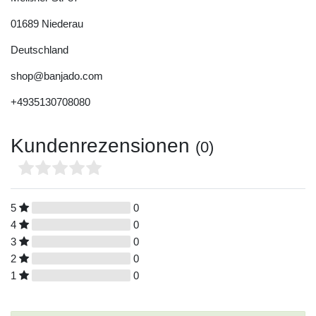
01689
Niederau
Deutschland
shop@banjado.com
+4935130708080
Kundenrezensionen
(0)
5
0
4
0
3
0
2
0
1
0