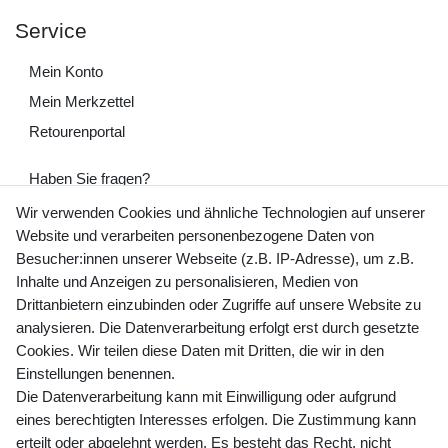
Service
Mein Konto
Mein Merkzettel
Retourenportal
Haben Sie fragen?
+49 (0) 35243 460 400
Wir verwenden Cookies und ähnliche Technologien auf unserer
Website und verarbeiten personenbezogene Daten von
Mo-Fr 9-15 Uhr
Besucher:innen unserer Webseite (z.B. IP-Adresse), um z.B.
Inhalte und Anzeigen zu personalisieren, Medien von
shop@banjado.com
Drittanbietern einzubinden oder Zugriffe auf unsere Website zu
analysieren. Die Datenverarbeitung erfolgt erst durch gesetzte
Preisangaben inkl. gesetzl. MwSt. und zzgl. Service- und
Cookies. Wir teilen diese Daten mit Dritten, die wir in den
Versandkosten
Einstellungen benennen.
Die Datenverarbeitung kann mit Einwilligung oder aufgrund
eines berechtigten Interesses erfolgen. Die Zustimmung kann
erteilt oder abgelehnt werden. Es besteht das Recht, nicht