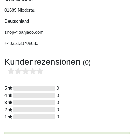
01689
Niederau
Deutschland
shop@banjado.com
+4935130708080
Kundenrezensionen
(0)
5
0
4
0
3
0
2
0
1
0