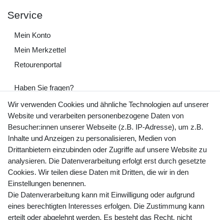
Service
Mein Konto
Mein Merkzettel
Retourenportal
Haben Sie fragen?
+49 (0) 35243 460 400
Wir verwenden Cookies und ähnliche Technologien auf unserer
Website und verarbeiten personenbezogene Daten von
Mo-Fr 9-15 Uhr
Besucher:innen unserer Webseite (z.B. IP-Adresse), um z.B.
Inhalte und Anzeigen zu personalisieren, Medien von
shop@banjado.com
Drittanbietern einzubinden oder Zugriffe auf unsere Website zu
analysieren. Die Datenverarbeitung erfolgt erst durch gesetzte
Preisangaben inkl. gesetzl. MwSt. und zzgl. Service- und
Cookies. Wir teilen diese Daten mit Dritten, die wir in den
Versandkosten
Einstellungen benennen.
Die Datenverarbeitung kann mit Einwilligung oder aufgrund
eines berechtigten Interesses erfolgen. Die Zustimmung kann
erteilt oder abgelehnt werden. Es besteht das Recht, nicht