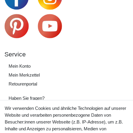
Service
Mein Konto
Mein Merkzettel
Retourenportal
Haben Sie fragen?
+49 (0) 35243 460 400
Wir verwenden Cookies und ähnliche Technologien auf unserer
Website und verarbeiten personenbezogene Daten von
Mo-Fr 9-15 Uhr
Besucher:innen unserer Webseite (z.B. IP-Adresse), um z.B.
Inhalte und Anzeigen zu personalisieren, Medien von
shop@banjado.com