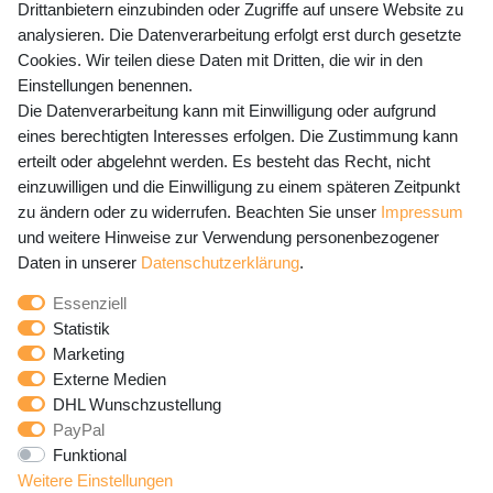
Drittanbietern einzubinden oder Zugriffe auf unsere Website zu
analysieren. Die Datenverarbeitung erfolgt erst durch gesetzte
Preisangaben inkl. gesetzl. MwSt. und zzgl. Service- und
Cookies. Wir teilen diese Daten mit Dritten, die wir in den
Versandkosten
Einstellungen benennen.
Die Datenverarbeitung kann mit Einwilligung oder aufgrund
eines berechtigten Interesses erfolgen. Die Zustimmung kann
erteilt oder abgelehnt werden. Es besteht das Recht, nicht
Newsletter Anmeldung - Keine Angebote
einzuwilligen und die Einwilligung zu einem späteren Zeitpunkt
mehr verpassen!
zu ändern oder zu widerrufen. Beachten Sie unser
Impressum
und weitere Hinweise zur Verwendung personenbezogener
Newsletter
E-MAIL **
Daten in unserer
Daten­schutz­erklärung
.
Honig
Essenziell
Hiermit bestätige ich, dass ich die
Daten­schutz­erklärung
Statistik
gelesen habe. Meine Einwilligung kann ich jederzeit
Marketing
widerrufen.**
Externe Medien
DHL Wunschzustellung
Abonnieren
PayPal
Funktional
** Hierbei handelt es sich um ein Pflichtfeld.
Weitere Einstellungen