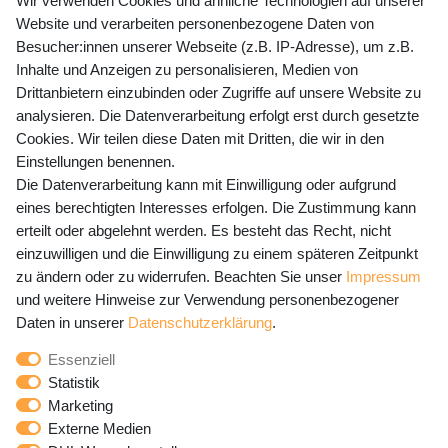
+49 (0) 35243 460 400
Wir verwenden Cookies und ähnliche Technologien auf unserer
Website und verarbeiten personenbezogene Daten von
Mo-Fr 9-15 Uhr
Besucher:innen unserer Webseite (z.B. IP-Adresse), um z.B.
Inhalte und Anzeigen zu personalisieren, Medien von
shop@banjado.com
Drittanbietern einzubinden oder Zugriffe auf unsere Website zu
analysieren. Die Datenverarbeitung erfolgt erst durch gesetzte
Preisangaben inkl. gesetzl. MwSt. und zzgl. Service- und
Cookies. Wir teilen diese Daten mit Dritten, die wir in den
Versandkosten
Einstellungen benennen.
Die Datenverarbeitung kann mit Einwilligung oder aufgrund
eines berechtigten Interesses erfolgen. Die Zustimmung kann
erteilt oder abgelehnt werden. Es besteht das Recht, nicht
Newsletter Anmeldung - Keine Angebote
einzuwilligen und die Einwilligung zu einem späteren Zeitpunkt
mehr verpassen!
zu ändern oder zu widerrufen. Beachten Sie unser
Impressum
und weitere Hinweise zur Verwendung personenbezogener
Newsletter
E-MAIL **
Daten in unserer
Daten­schutz­erklärung
.
Honig
Essenziell
Hiermit bestätige ich, dass ich die
Daten­schutz­erklärung
Statistik
gelesen habe. Meine Einwilligung kann ich jederzeit
Marketing
widerrufen.**
Externe Medien