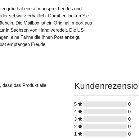
tengrün hat ein sehr ansprechendes und
oder schwarz erhältlich. Damit entlocken Sie
heln. Die Mailbox ist ein Original Import aus
tur in Sachsen von Hand veredelt. Die US-
gen, eine Fahne die Ihnen Post anzeigt,
 Post empfangen Freude.
Kundenrezensi
t, dass das Produkt alle
5
0
4
0
3
0
2
0
1
0