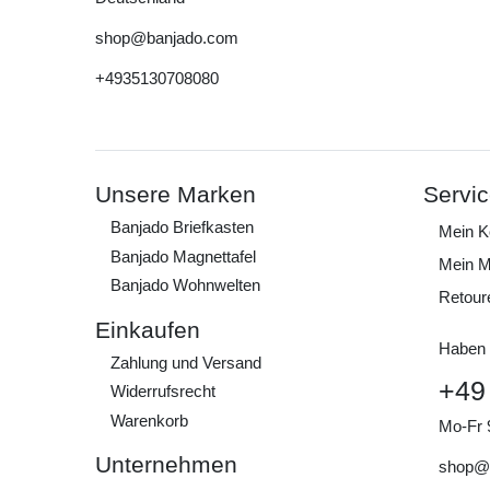
shop@banjado.com
+4935130708080
Unsere Marken
Servi
Banjado Briefkasten
Mein K
Banjado Magnettafel
Mein M
Banjado Wohnwelten
Retour
Einkaufen
Haben 
Zahlung und Versand
+49
Widerrufs­recht
Warenkorb
Mo-Fr 
Unternehmen
shop@