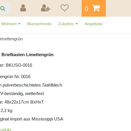
0
Wohnen
Wunschmotiv
Zubehör
Angebote
Limettengrün
 Briefkasten Limettengrün
mer: BKUSG-0016
tengrün Nr. 0016
ün pulverbeschichtetes Stahlblech
UV-beständig, wetterfest
e: 48x22x17cm BxHxT
 2,2 kg
iginal Import aus Mississippi USA
rodukt …