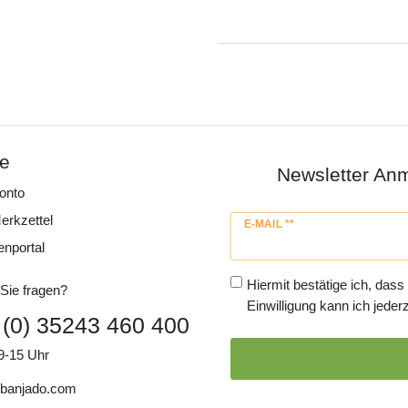
ce
Newsletter An
onto
erkzettel
Newsletter
E-MAIL **
Honig
enportal
Hiermit bestätige ich, dass
Sie fragen?
Einwilligung kann ich jederz
 (0) 35243 460 400
9-15 Uhr
banjado.com