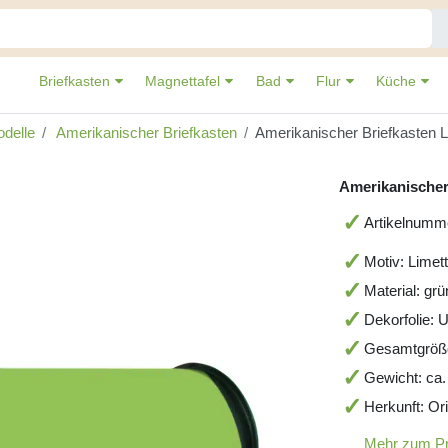
Briefkasten
Magnettafel
Bad
Flur
Küche
delle
Amerikanischer Briefkasten
Amerikanischer Briefkasten 
Amerikanischer
Artikelnum
Motiv: Limet
Material: gr
Dekorfolie: 
Gesamtgröß
Gewicht: ca.
Herkunft: Or
Mehr zum P