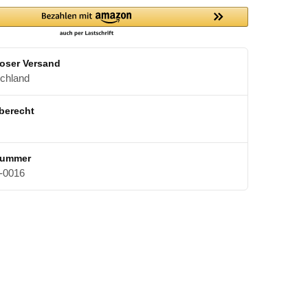
oser Versand
schland
berecht
nummer
0016