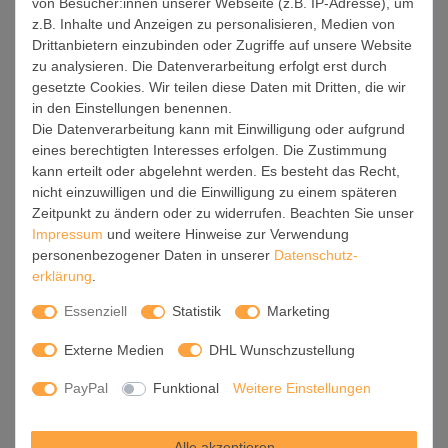
von Besucher:innen unserer Webseite (z.B. IP-Adresse), um
Installation / Inbetriebnahme:
z.B. Inhalte und Anzeigen zu personalisieren, Medien von
Drittanbietern einzubinden oder Zugriffe auf unsere Website
Der Aufbau Ihrer banjado Lichtdecke gestaltet sich
zu analysieren. Die Datenverarbeitung erfolgt erst durch
unkompliziert, dank einer verständlichen Anleitung, die Ihnen
gesetzte Cookies. Wir teilen diese Daten mit Dritten, die wir
Schritt für Schritt durch den Montageprozess hilft.
in den Einstellungen benennen.
Die Datenverarbeitung kann mit Einwilligung oder aufgrund
Für die endgültige Installation und den sicheren Anschluss
eines berechtigten Interesses erfolgen. Die Zustimmung
empfehlen wir die Hinzuziehung eines Fachmanns, um die
kann erteilt oder abgelehnt werden. Es besteht das Recht,
optimale Funktion und Sicherheit Ihrer Beleuchtung zu
nicht einzuwilligen und die Einwilligung zu einem späteren
gewährleisten.
Zeitpunkt zu ändern oder zu widerrufen. Beachten Sie unser
Impressum
und weitere Hinweise zur Verwendung
Falls Sie einen Fachmann für die Installation benötigen, geben
personenbezogener Daten in unserer
Daten­schutz­
Sie uns gern Bescheid, wir vermitteln Ihnen gern einen
erklärung
.
geeigneten Ansprechpartner aus Ihrer Nähe.
Essenziell
Statistik
Marketing
Steuerung:
Externe Medien
DHL Wunschzustellung
Steigern Sie Ihr Beleuchtungserlebnis mit der nahtlosen
Integration in Ihr Smart Home. Durch die Kompatibilität mit der
PayPal
Funktional
Weitere Einstellungen
SmartLife App, Alexa und Google Assistant wird Ihr
Smartphone zur zentralen Steuerungseinheit. Ihr Handy
Alle akzeptieren