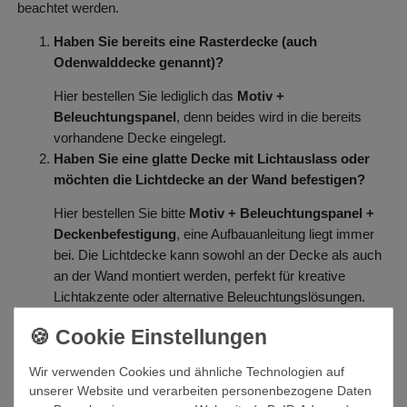
beachtet werden.
Haben Sie bereits eine Rasterdecke (auch
Odenwalddecke genannt)?
Hier bestellen Sie lediglich das
Motiv +
Beleuchtungspanel
, denn beides wird in die bereits
vorhandene Decke eingelegt.
Haben Sie eine glatte Decke mit Lichtauslass oder
möchten die Lichtdecke an der Wand befestigen?
Hier bestellen Sie bitte
Motiv + Beleuchtungspanel +
Deckenbefestigung
, eine Aufbauanleitung liegt immer
bei. Die Lichtdecke kann sowohl an der Decke als auch
an der Wand montiert werden, perfekt für kreative
Lichtakzente oder alternative Beleuchtungslösungen.
Haben Sie bereits eine Lichtdecke und möchten nur
das Motiv wechseln?
Wir verwenden Cookies und ähnliche Technologien auf
Hier bestellen Sie bitte nur
Motiv
, der Wechsel ist
unserer Website und verarbeiten personenbezogene Daten
denkbar einfach.