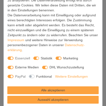
zu analysieren. Die Datenverarbeitung erfolgt erst durch
Für die endgültige Installation und den sicheren Anschluss
gesetzte Cookies. Wir teilen diese Daten mit Dritten, die wir
empfehlen wir die Hinzuziehung eines Fachmanns, um die
in den Einstellungen benennen.
optimale Funktion und Sicherheit Ihrer Beleuchtung zu
Die Datenverarbeitung kann mit Einwilligung oder aufgrund
gewährleisten.
eines berechtigten Interesses erfolgen. Die Zustimmung
kann erteilt oder abgelehnt werden. Es besteht das Recht,
Falls Sie einen Fachmann für die Installation benötigen, geben
nicht einzuwilligen und die Einwilligung zu einem späteren
Sie uns gern Bescheid, wir vermitteln Ihnen gern einen
Zeitpunkt zu ändern oder zu widerrufen. Beachten Sie unser
geeigneten Ansprechpartner aus Ihrer Nähe.
Impressum
und weitere Hinweise zur Verwendung
personenbezogener Daten in unserer
Daten­schutz­
Steuerung:
erklärung
.
Steigern Sie Ihr Beleuchtungserlebnis mit der nahtlosen
Essenziell
Statistik
Marketing
Integration in Ihr Smart Home. Durch die Kompatibilität mit der
SmartLife App, Alexa und Google Assistant wird Ihr
Externe Medien
DHL Wunschzustellung
Smartphone zur zentralen Steuerungseinheit. Ihr Handy
fungiert hierbei sozusagen als Fernbedienung.
PayPal
Funktional
Weitere Einstellungen
Legen Sie individuelle Lichtszenen in der App fest, die bei
Alle akzeptieren
Aktivierung über den Wand-Ein-/Ausschalter immer wieder
abgerufen werden können ohne Handy.
Auswahl akzeptieren
Mit der Szenenfunktion in der Smart App können Sie die