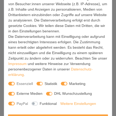
denkbar einfach.
von Besucher:innen unserer Webseite (z.B. IP-Adresse), um
z.B. Inhalte und Anzeigen zu personalisieren, Medien von
Installation / Inbetriebnahme:
Drittanbietern einzubinden oder Zugriffe auf unsere Website
Der Aufbau Ihrer banjado Lichtdecke gestaltet sich
zu analysieren. Die Datenverarbeitung erfolgt erst durch
unkompliziert, dank einer verständlichen Anleitung, die Ihnen
gesetzte Cookies. Wir teilen diese Daten mit Dritten, die wir
in den Einstellungen benennen.
Schritt für Schritt durch den Montageprozess hilft.
Die Datenverarbeitung kann mit Einwilligung oder aufgrund
Für die endgültige Installation und den sicheren Anschluss
eines berechtigten Interesses erfolgen. Die Zustimmung
empfehlen wir die Hinzuziehung eines Fachmanns, um die
kann erteilt oder abgelehnt werden. Es besteht das Recht,
optimale Funktion und Sicherheit Ihrer Beleuchtung zu
nicht einzuwilligen und die Einwilligung zu einem späteren
Zeitpunkt zu ändern oder zu widerrufen. Beachten Sie unser
gewährleisten.
Impressum
und weitere Hinweise zur Verwendung
Falls Sie einen Fachmann für die Installation benötigen, geben
personenbezogener Daten in unserer
Daten­schutz­
Sie uns gern Bescheid, wir vermitteln Ihnen gern einen
erklärung
.
geeigneten Ansprechpartner aus Ihrer Nähe.
Essenziell
Statistik
Marketing
Steuerung:
Externe Medien
DHL Wunschzustellung
Steigern Sie Ihr Beleuchtungserlebnis mit der nahtlosen
PayPal
Funktional
Weitere Einstellungen
Integration in Ihr Smart Home. Durch die Kompatibilität mit der
SmartLife App, Alexa und Google Assistant wird Ihr