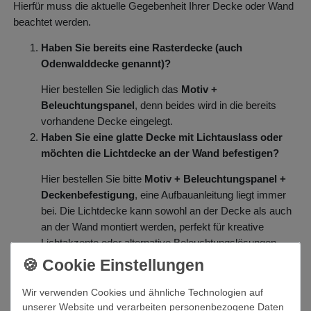
Hierfür muss die aktuelle Gegebenheit Ihrer Decke oder Wand
beachtet werden.
Haben Sie bereits eine Rasterdecke (auch
Odenwalddecke genannt)?
Hier bestellen Sie lediglich das
Motiv +
Beleuchtungspanel
, denn beides wird in die bereits
vorhandene Decke eingelegt.
Haben Sie eine glatte Decke mit Lichtauslass oder
möchten die Lichtdecke an der Wand befestigen?
Hier bestellen Sie bitte
Motiv + Beleuchtungspanel +
Deckenbefestigung
, eine Aufbauanleitung liegt immer
bei. Die Lichtdecke kann sowohl an der Decke als auch
an der Wand montiert werden, perfekt für kreative
Lichtakzente oder alternative Beleuchtungslösungen.
Haben Sie bereits eine Lichtdecke und möchten nur
das Motiv wechseln?
Wir verwenden Cookies und ähnliche Technologien auf
Hier bestellen Sie bitte nur
Motiv
, der Wechsel ist
unserer Website und verarbeiten personenbezogene Daten